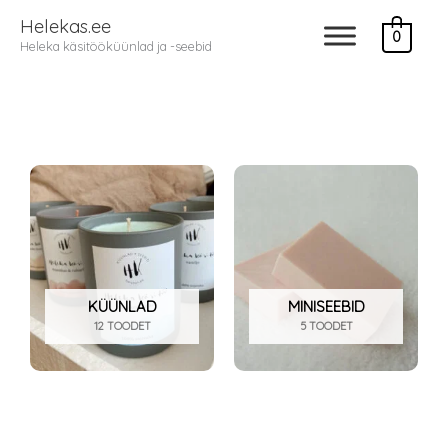
Skip
Helekas.ee
0
to
Heleka käsitööküünlad ja -seebid
content
KÜÜNLAD
MINISEEBID
12 TOODET
5 TOODET